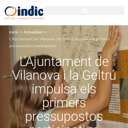
GESTIÓN PARTICIPATIVA PARA ORGANIZACIONES Y EMPRESAS
Inicio
>
Actualidad
>
L’Ajuntament de Vilanova i la Geltrú impulsa els primers
pressupostos participatius
L’Ajuntament de
Vilanova i la Geltrú
impulsa els
primers
pressupostos