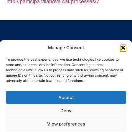
http://participa.vilanova.cat/processes/7
Manage Consent
To provide the best experiences, we use technologies like cookies to
Ronda Guinardó, 164 · 08041 Barcelona
store and/or access device information. Consenting to these
Tel / Fax 934 569 777
·
indic@indic.cat
technologies will allow us to process data such as browsing behavior or
unique IDs on this site. Not consenting or withdrawing consent, may
adversely affect certain features and functions.
Política de privacidad
Política de cookies
Política de cookies
© 2008-2024 Indic
Aviso legal
Accept
Deny
View preferences