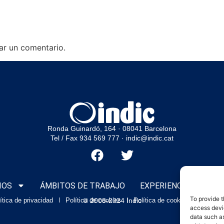
ar un comentario.
Ronda Guinardó, 164 · 08041 Barcelona
Tel / Fax 934 569 777
·
indic@indic.cat
IOS
ÁMBITOS DE TRABAJO
EXPERIENCIAS
CLI
To provide t
ítica de privacidad
Política de cookies
© 2008-2024 Indic
Política de cookies
Aviso l
access devic
data such as