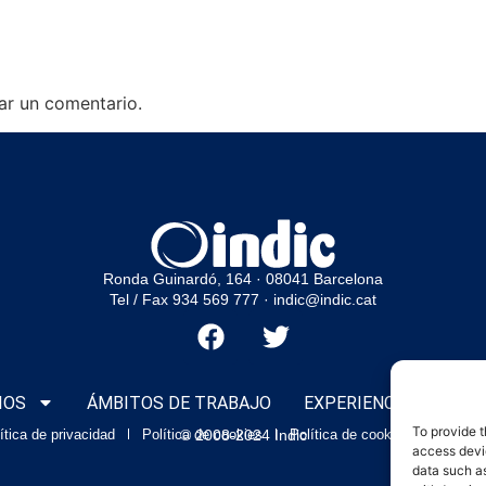
ar un comentario.
Ronda Guinardó, 164 · 08041 Barcelona
Tel / Fax 934 569 777
·
indic@indic.cat
IOS
ÁMBITOS DE TRABAJO
EXPERIENCIAS
CLI
To provide t
ítica de privacidad
Política de cookies
© 2008-2024 Indic
Política de cookies
Aviso l
access devic
data such as