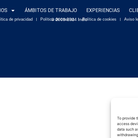
IOS
ÁMBITOS DE TRABAJO
EXPERIENCIAS
CLI
ítica de privacidad
Política de cookies
© 2008-2024 Indic
Política de cookies
Aviso l
To provide t
access devic
data such as
withdrawing