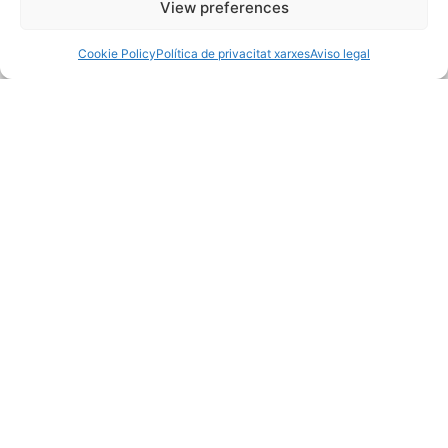
View preferences
Cookie Policy
Política de privacitat xarxes
Aviso legal
Benestar social i salut
Mobilitat, espai públic i