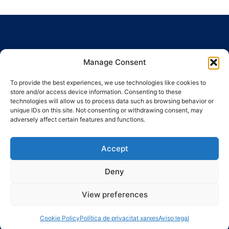
Manage Consent
To provide the best experiences, we use technologies like cookies to
Ronda Guinardó, 164 · 08041 Barcelona
store and/or access device information. Consenting to these
Tel / Fax 934 569 777
·
indic@indic.cat
technologies will allow us to process data such as browsing behavior or
unique IDs on this site. Not consenting or withdrawing consent, may
adversely affect certain features and functions.
Política de privacidad
Política de cookies
Política de cookies
© 2008-2024 Indic
Aviso legal
Accept
Deny
View preferences
Cookie Policy
Política de privacitat xarxes
Aviso legal