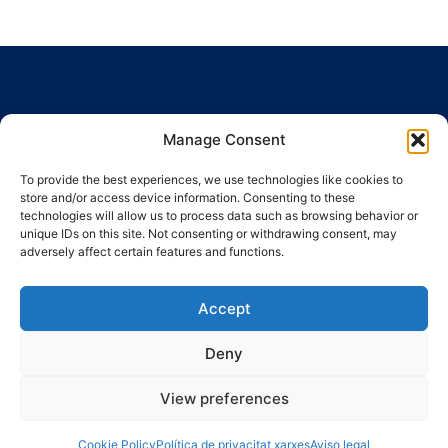
Manage Consent
To provide the best experiences, we use technologies like cookies to
Ronda Guinardó, 164 · 08041 Barcelona
store and/or access device information. Consenting to these
Tel / Fax 934 569 777
·
indic@indic.cat
technologies will allow us to process data such as browsing behavior or
unique IDs on this site. Not consenting or withdrawing consent, may
adversely affect certain features and functions.
Política de privacidad
Política de cookies
Política de cookies
© 2008-2024 Indic
Aviso legal
Accept
Deny
View preferences
Cookie Policy
Política de privacitat xarxes
Aviso legal