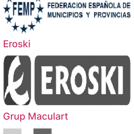
Eroski
Grup Maculart