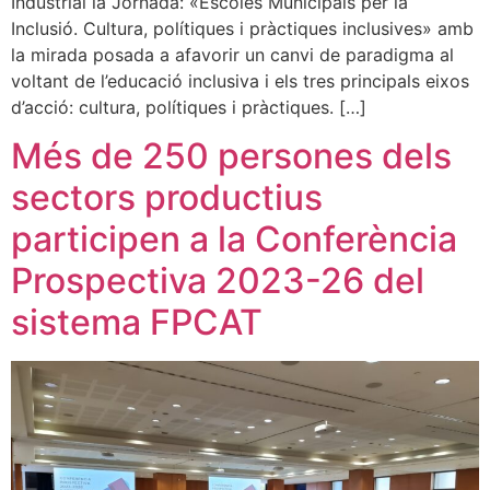
Industrial la Jornada: «Escoles Municipals per la
Inclusió. Cultura, polítiques i pràctiques inclusives» amb
la mirada posada a afavorir un canvi de paradigma al
voltant de l’educació inclusiva i els tres principals eixos
d’acció: cultura, polítiques i pràctiques. […]
Més de 250 persones dels
sectors productius
participen a la Conferència
Prospectiva 2023-26 del
sistema FPCAT