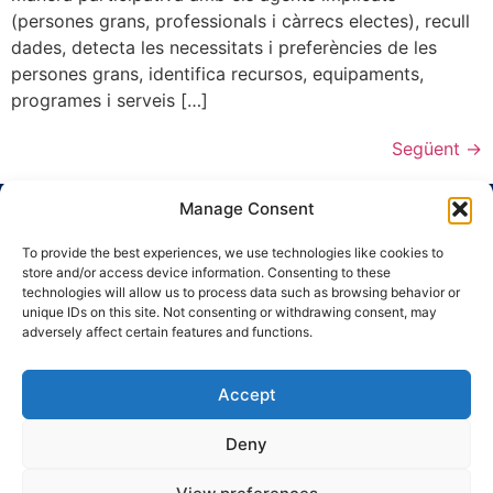
(persones grans, professionals i càrrecs electes), recull
dades, detecta les necessitats i preferències de les
persones grans, identifica recursos, equipaments,
programes i serveis […]
Següent
→
Manage Consent
To provide the best experiences, we use technologies like cookies to
store and/or access device information. Consenting to these
technologies will allow us to process data such as browsing behavior or
unique IDs on this site. Not consenting or withdrawing consent, may
Ronda Guinardó, 164 · 08041 Barcelona
adversely affect certain features and functions.
Tel 934 569 777
·
indic@indic.cat
Accept
Avís legal
Política de privacitat
© 2008-2024 Indic
Política de cookies
Deny