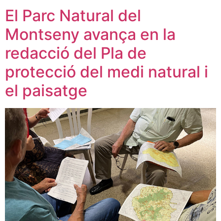
El Parc Natural del
Montseny avança en la
redacció del Pla de
protecció del medi natural i
el paisatge