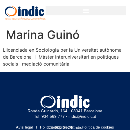
Marina Guinó
Llicenciada en Sociologia per la Universitat autònoma
de Barcelona i Màster interuniversitari en polítiques
socials i mediació comunitària
Ronda Guinardó, 164 · 08041 Barcelona
Tel 934 569 777
·
indic@indic.cat
Avís legal
Política de privacitat
© 2008-2024 Indic
Política de cookies