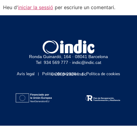
Heu d'
iniciar la sessió
per escriure un comentari.
Ronda Guinardó, 164 · 08041 Barcelona
Tel 934 569 777
·
indic@indic.cat
Avís legal
Política de privacitat
© 2008-2024 Indic
Política de cookies