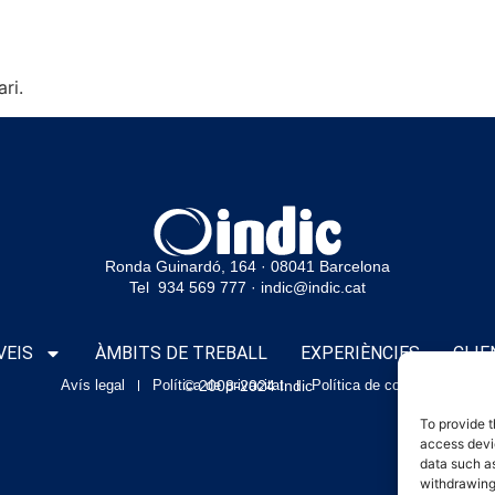
ri.
Ronda Guinardó, 164 · 08041 Barcelona
Tel 934 569 777
·
indic@indic.cat
VEIS
ÀMBITS DE TREBALL
EXPERIÈNCIES
CLIE
Avís legal
Política de privacitat
© 2008-2024 Indic
Política de cookies
To provide t
access devic
data such as
withdrawing