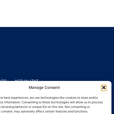
NTS
ACTUALITAT
Manage Consent
he best experiences, we use technologies like cookies to store and/or
e information. Consenting to these technologies will allow us to process
 browsing behavior or unique IDs on this site. Not consenting or
 consent, may adversely affect certain features and functions.