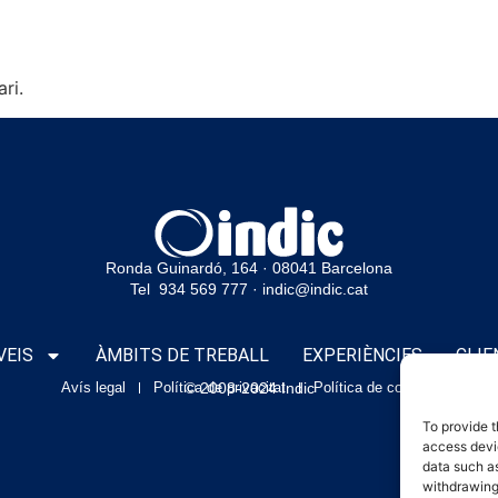
ri.
Ronda Guinardó, 164 · 08041 Barcelona
Tel 934 569 777
·
indic@indic.cat
VEIS
ÀMBITS DE TREBALL
EXPERIÈNCIES
CLIE
Avís legal
Política de privacitat
© 2008-2024 Indic
Política de cookies
To provide t
access devic
data such as
withdrawing