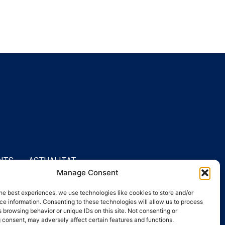
NTS
ACTUALITAT
Manage Consent
he best experiences, we use technologies like cookies to store and/or
e information. Consenting to these technologies will allow us to process
 browsing behavior or unique IDs on this site. Not consenting or
 consent, may adversely affect certain features and functions.