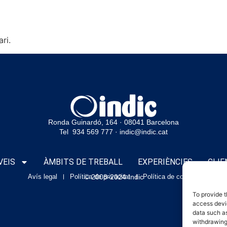
ri.
Ronda Guinardó, 164 · 08041 Barcelona
Tel 934 569 777
·
indic@indic.cat
VEIS
ÀMBITS DE TREBALL
EXPERIÈNCIES
CLIE
Avís legal
Política de privacitat
© 2008-2024 Indic
Política de cookies
To provide t
access devic
data such as
withdrawing