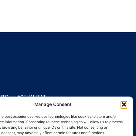
NTS
ACTUALITAT
Manage Consent
he best experiences, we use technologies like cookies to store and/or
e information. Consenting to these technologies will allow us to process
 browsing behavior or unique IDs on this site. Not consenting or
 consent, may adversely affect certain features and functions.