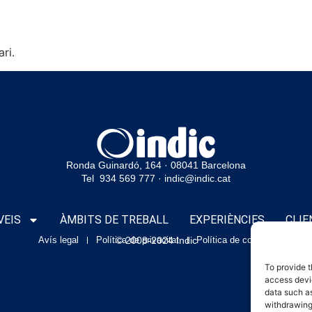
ri.
Ronda Guinardó, 164 · 08041 Barcelona
Tel 934 569 777
·
indic@indic.cat
VEIS
ÀMBITS DE TREBALL
EXPERIÈNCIES
CLIE
Avís legal
Política de privacitat
© 2008-2024 Indic
Política de cookies
To provide t
access devic
data such as
withdrawing