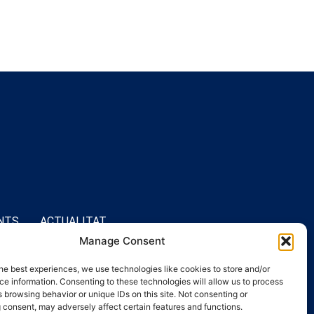
NTS
ACTUALITAT
Manage Consent
he best experiences, we use technologies like cookies to store and/or
e information. Consenting to these technologies will allow us to process
 browsing behavior or unique IDs on this site. Not consenting or
 consent, may adversely affect certain features and functions.