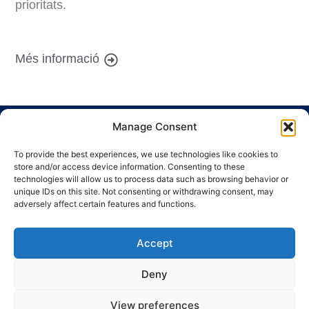
prioritats.
Més informació
Manage Consent
To provide the best experiences, we use technologies like cookies to
store and/or access device information. Consenting to these
technologies will allow us to process data such as browsing behavior or
unique IDs on this site. Not consenting or withdrawing consent, may
Ronda Guinardó, 164 · 08041 Barcelona
adversely affect certain features and functions.
Tel 934 569 777
·
indic@indic.cat
Avís legal
Política de privacitat
© 2008-2024 Indic
Política de cookies
Accept
Deny
View preferences