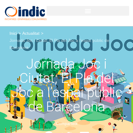
Inici
>
Actualitat
>
Jornada Joc i Ciutat; El Pla del Joc a l’espai públic de
Barcelona
Jornada Joc i
Ciutat; El Pla del
Joc a l’espai públic
de Barcelona
Comparteix