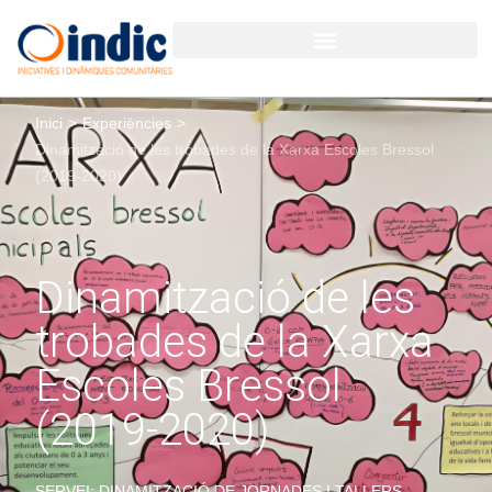
Inici
>
Experiències
>
Dinamització de les trobades de la Xarxa Escoles Bressol
(2019-2020)
Dinamització de les
trobades de la Xarxa
Escoles Bressol
(2019-2020)
SERVEI: DINAMITZACIÓ DE JORNADES I TALLERS