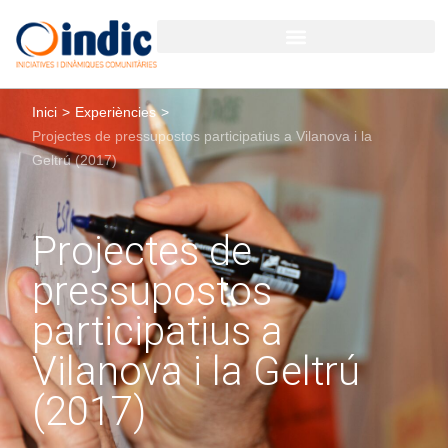
Inici
>
Experiències
>
Projectes de pressupostos participatius a Vilanova i la
Geltrú (2017)
Projectes de
pressupostos
participatius a
Vilanova i la Geltrú
(2017)