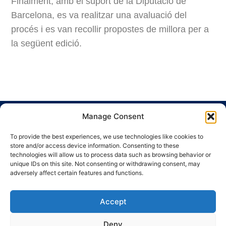
Finalment, amb el suport de la Diputació de
Barcelona, es va realitzar una avaluació del
procés i es van recollir propostes de millora per a
la següent edició.
Manage Consent
To provide the best experiences, we use technologies like cookies to
store and/or access device information. Consenting to these
technologies will allow us to process data such as browsing behavior or
unique IDs on this site. Not consenting or withdrawing consent, may
Ronda Guinardó, 164 · 08041 Barcelona
adversely affect certain features and functions.
Tel 934 569 777
·
indic@indic.cat
Avís legal
Política de privacitat
© 2008-2024 Indic
Política de cookies
Accept
Deny