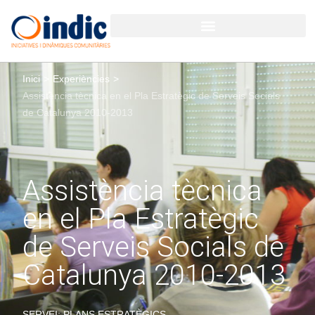
Inici
>
Experiències
>
Assistència tècnica en el Pla Estratègic de Serveis Socials
de Catalunya 2010-2013
Assistència tècnica
en el Pla Estratègic
de Serveis Socials de
Catalunya 2010-2013
SERVEI: PLANS ESTRATÈGICS