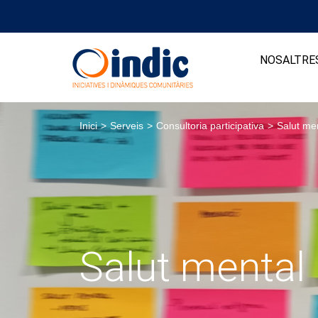
NOSALTRE
Inici
>
Serveis
>
Consultoria participativa
>
Salut me
Salut mental