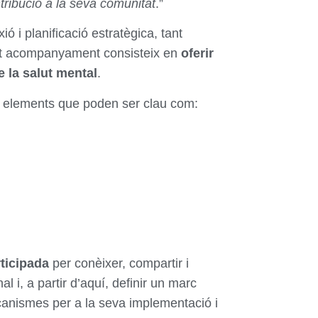
ntribució a la seva comunitat
.”
ó i planificació estratègica, tant
uest acompanyament consisteix en
oferir
de la salut mental
.
ns elements que poden ser clau com:
rticipada
per conèixer, compartir i
l i, a partir d’aquí, definir un marc
mecanismes per a la seva implementació i