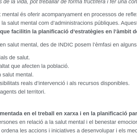
 de la vida, pot treballar de forma fructífera i fer una co
ut mental és oferir acompanyament en processos de reflexi
de la salut mental com d’administracions públiques. Aq
que facilitin la planificació d’estratègies en l’àmbit 
ca en salut mental, des de INDIC posem l’èmfasi en algu
als de salut.
altat que afecten la població.
n salut mental.
ibilitats reals d’intervenció i als recursos disponibles.
gents del territori.
entada en el treball en xarxa i en la planificació pa
ersones en relació a la salut mental i el benestar emociona
 i ordena les accions i iniciatives a desenvolupar i els 